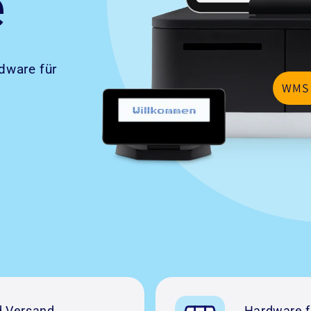
e
dware für
WMS 
d Versand
Hardware f