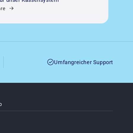
re
Umfangreicher Support
p