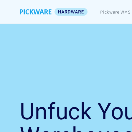
Direkt
zum
Pickware WMS
Inhalt
Unfuck Yo