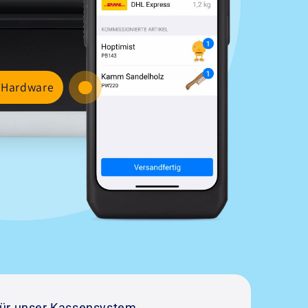
Hardware
ür unser Kassensystem