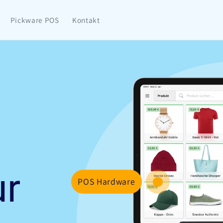
Pickware POS
Kontakt
ur
POS Hardware